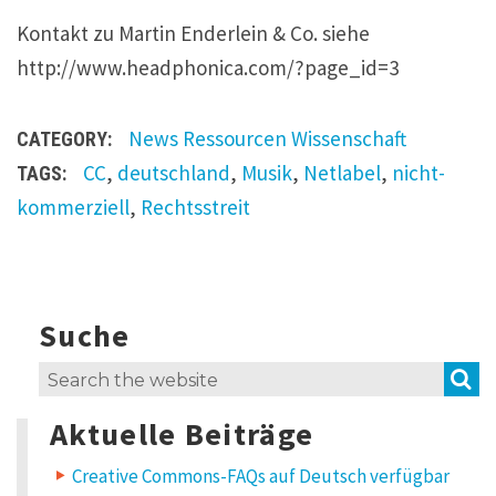
Kontakt zu Martin Enderlein & Co. siehe
http://www.headphonica.com/?page_id=3
News
Ressourcen
Wissenschaft
CATEGORY:
CC
,
deutschland
,
Musik
,
Netlabel
,
nicht-
TAGS:
kommerziell
,
Rechtsstreit
Suche
5
t
h
S
Search
o
for:
u
Aktuelle Beiträge
g
h
t
Creative Commons-FAQs auf Deutsch verfügbar
s