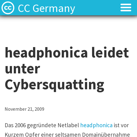
CC Germany
Was ist CC?
Was ist CC?
Aktuelles
Aktuelles
headphonica leidet
FAQ
FAQ
unter
⬈ Lizenzen
⬈ Lizenzen
Cybersquatting
⬈ Urteilsdatenbank
⬈ Urteilsdatenbank
Kontakt
Kontakt
November 21, 2009
Das 2006 gegründete Netlabel
headphonica
ist vor
Kurzem Opfer einer seltsamen Domainübernahme