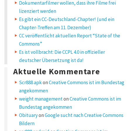
Dokumentarfilmer wollen, dass ihre Filme frei
o
n
lizenziert werden
“
Es gibt ein CC-Deutschland-Chapter! (und ein
h
e
Chapter-Treffen am 11. Dezember)
a
CC veröffentlicht aktuellen Report “State of the
d
p
Commons”
h
o
Es ist vollbracht: Die CCPL 4.0 in offizieller
n
deutscher Übersetzung ist da!
i
c
Aktuelle Kommentare
a
l
Scr888 apk
on
Creative Commons ist im Bundestag
e
i
angekommen
d
weight management
on
Creative Commons ist im
e
t
Bundestag angekommen
u
n
Obituary
on
Google sucht nach Creative Commons
t
Bildern
e
r