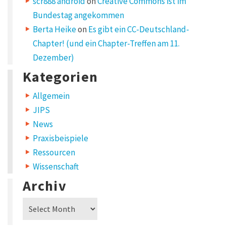
scr888 android
on
Creative Commons ist im
C
Bundestag angekommen
y
b
Berta Heike
on
Es gibt ein CC-Deutschland-
e
Chapter! (und ein Chapter-Treffen am 11.
r
s
Dezember)
q
u
Kategorien
a
t
Allgemein
t
i
JIPS
n
News
g
”
Praxisbeispiele
Ressourcen
Wissenschaft
Archiv
m
a
Archiv
r