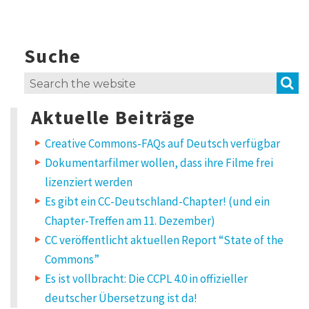
Suche
S
Search
for:
Aktuelle Beiträge
Creative Commons-FAQs auf Deutsch verfügbar
Dokumentarfilmer wollen, dass ihre Filme frei
lizenziert werden
Es gibt ein CC-Deutschland-Chapter! (und ein
Chapter-Treffen am 11. Dezember)
CC veröffentlicht aktuellen Report “State of the
Commons”
Es ist vollbracht: Die CCPL 4.0 in offizieller
deutscher Übersetzung ist da!