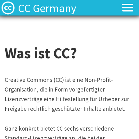
CC Germany
Was ist CC?
Was ist CC?
Aktuelles
Aktuelles
Was ist CC?
FAQ
FAQ
⬈ Lizenzen
⬈ Lizenzen
Creative Commons (CC) ist eine Non-Profit-
Organisation, die in Form vorgefertigter
⬈ Urteilsdatenbank
⬈ Urteilsdatenbank
Lizenzverträge eine Hilfestellung für Urheber zur
Kontakt
Kontakt
Freigabe rechtlich geschützter Inhalte anbietet.
Ganz konkret bietet CC sechs verschiedene
Standard-Lizenzverträge an, die bei der