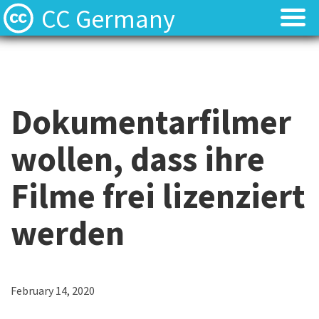
CC Germany
Was ist CC?
Was ist CC?
Aktuelles
Aktuelles
Dokumentarfilmer
FAQ
FAQ
wollen, dass ihre
⬈ Lizenzen
⬈ Lizenzen
Filme frei lizenziert
⬈ Urteilsdatenbank
⬈ Urteilsdatenbank
werden
Kontakt
Kontakt
February 14, 2020