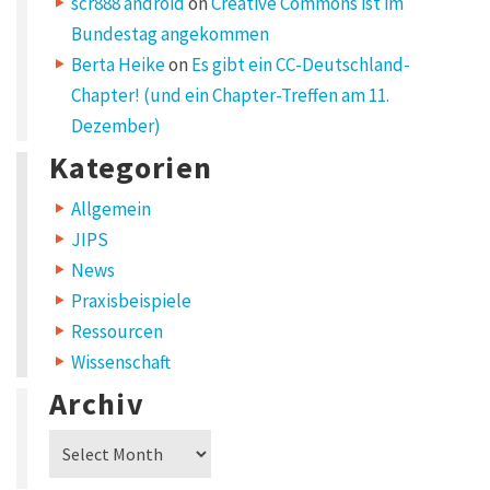
scr888 android
on
Creative Commons ist im
Bundestag angekommen
Berta Heike
on
Es gibt ein CC-Deutschland-
Chapter! (und ein Chapter-Treffen am 11.
Dezember)
Kategorien
Allgemein
JIPS
News
Praxisbeispiele
Ressourcen
Wissenschaft
Archiv
Archiv