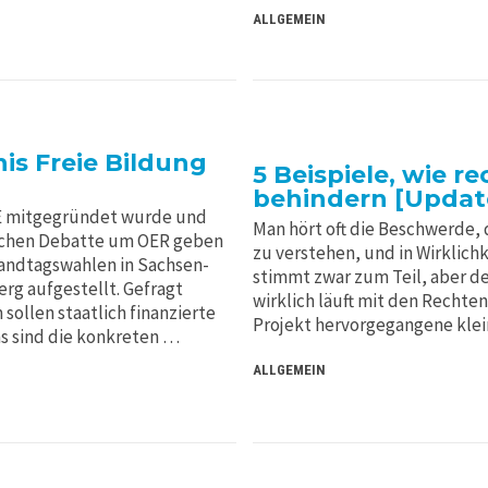
ALLGEMEIN
s Freie Bildung
5 Beispiele, wie r
behindern [Updat
DE mitgegründet wurde und
Man hört oft die Beschwerde, 
tischen Debatte um OER geben
zu verstehen, und in Wirklich
Landtagswahlen in Sachsen-
stimmt zwar zum Teil, aber d
g aufgestellt. Gefragt
wirklich läuft mit den Recht
sollen staatlich finanzierte
Projekt hervorgegangene kle
as sind die konkreten …
ALLGEMEIN