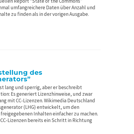
uellen Report “State of the Commons”
einmal umfangreichere Daten über Anzahl und
alte zu finden als in der vorigen Ausgabe.
stellung des
erators”
t lang und sperrig, aber er beschreibt
tion: Es generiert Lizenzhinweise, und zwar
g mit CC-Lizenzen. Wikimedia Deutschland
sgenerator (LHG) entwickelt, um den
freigegebenen Inhalten einfacher zu machen.
CC-Lizenzen bereits ein Schritt in Richtung