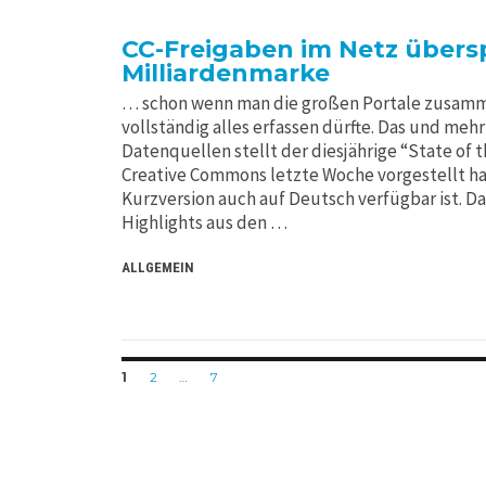
CC-Freigaben im Netz übers
Milliardenmarke
… schon wenn man die großen Portale zusamme
vollständig alles erfassen dürfte. Das und mehr
Datenquellen stellt der diesjährige “State of
Creative Commons letzte Woche vorgestellt hat
Kurzversion auch auf Deutsch verfügbar ist. Dar
Highlights aus den …
ALLGEMEIN
Posts
PAGE
PAGE
PAGE
1
2
…
7
navigation