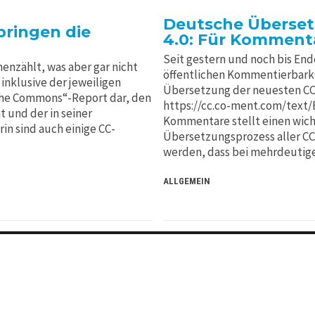
Deutsche Überset
pringen die
4.0: Für Komment
Seit gestern und noch bis Ende
nzählt, was aber gar nicht
öffentlichen Kommentierbarke
 inklusive der jeweiligen
Übersetzung der neuesten CC-Li
 the Commons“-Report dar, den
https://cc.co-ment.com/text/
 und der in seiner
Kommentare stellt einen wicht
in sind auch einige CC-
Übersetzungsprozess aller CC-T
werden, dass bei mehrdeutige
ALLGEMEIN