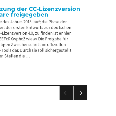
zung der CC-Lizenzversion
are freigegeben
 des Jahres 2015 läuft die Phase der
it des ersten Entwurfs zur deutschen
zenzversion 4.0, zu finden ist er hier:
EEFcRXwphcZ/view/ Die Freigabe für
igen Zwischenschritt im offiziellen
ools dar. Durch sie soll sichergestellt
n Stellen die …
NEXT
PAGE