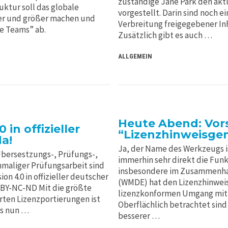
zuständige Jane Park den akt
ktur soll das globale
vorgestellt. Darin sind noch 
ter und größer machen und
Verbreitung freigegebener Inh
te Teams” ab.
Zusätzlich gibt es auch …
ALLGEMEIN
Heute Abend: Vor
 in offizieller
“Lizenzhinweisgen
a!
Ja, der Name des Werkzeugs is
Übersestzungs-, Prüfungs-,
immerhin sehr direkt die Funk
hmaliger Prüfungsarbeit sind
insbesondere im Zusammenhan
on 4.0 in offizieller deutscher
(WMDE) hat den Lizenzhinwei
 BY-NC-ND Mit die größte
lizenzkonformen Umgang mit 
rten Lizenzportierungen ist
Oberflächlich betrachtet sind 
es nun …
besserer …