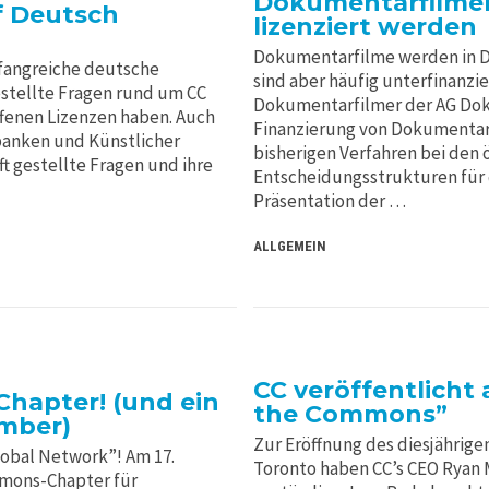
Dokumentarfilmer w
f Deutsch
lizenziert werden
Dokumentarfilme werden in De
fangreiche deutsche
sind aber häufig unterfinanzi
gestellte Fragen rund um CC
Dokumentarfilmer der AG Dok 
offenen Lizenzen haben. Auch
Finanzierung von Dokumentar
banken und Künstlicher
bisherigen Verfahren bei den 
ft gestellte Fragen und ihre
Entscheidungsstrukturen für 
Präsentation der …
ALLGEMEIN
CC veröffentlicht 
Chapter! (und ein
the Commons”
ember)
Zur Eröffnung des diesjährig
lobal Network”! Am 17.
Toronto haben CC’s CEO Ryan 
mmons-Chapter für