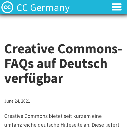
CC Germany
Was ist CC?
Was ist CC?
Aktuelles
Aktuelles
Creative Commons-
FAQ
FAQ
FAQs auf Deutsch
⬈ Lizenzen
⬈ Lizenzen
verfügbar
⬈ Urteilsdatenbank
⬈ Urteilsdatenbank
Kontakt
Kontakt
June 24, 2021
Creative Commons bietet seit kurzem eine
umfangreiche deutsche Hilfeseite an. Diese liefert