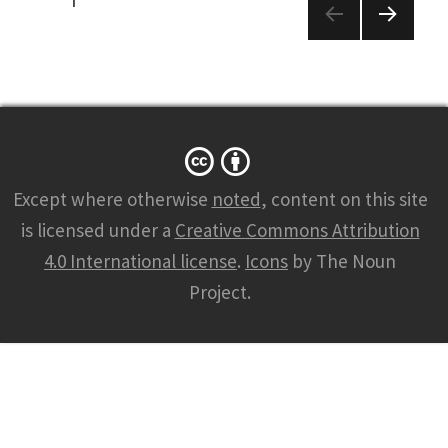
Posts
PAGE
1
navigation
NEXT
PAGE
Except where otherwise
noted
, content on this site
is licensed under a
Creative Commons Attribution
4.0 International license
.
Icons
by The Noun
Project.