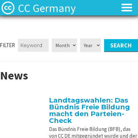
CC Germany
Was ist CC?
Was ist CC?
Aktuelles
Aktuelles
FILTER
FAQ
FAQ
News
⬈ Lizenzen
⬈ Lizenzen
⬈ Urteilsdatenbank
⬈ Urteilsdatenbank
Landtagswahlen: Das
Bündnis Freie Bildung
Kontakt
Kontakt
macht den Parteien-
Check
Das Bündnis Freie Bildung (BFB), das
von CC DE mitgegründet wurde und der