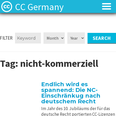
CC Germany
Was ist CC?
Was ist CC?
Aktuelles
Aktuelles
FILTER
FAQ
FAQ
Tag:
nicht-kommerziell
⬈ Lizenzen
⬈ Lizenzen
⬈ Urteilsdatenbank
⬈ Urteilsdatenbank
Endlich wird es
spannend: Die NC-
Kontakt
Kontakt
Einschränkug nach
deutschem Recht
Im Jahr des 10. Jubiläums der für das
deutsche Recht portierten CC-Lizenzen