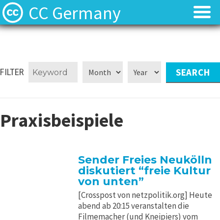
CC Germany
Was ist CC?
Was ist CC?
Aktuelles
Aktuelles
FILTER
FAQ
FAQ
Praxisbeispiele
⬈ Lizenzen
⬈ Lizenzen
⬈ Urteilsdatenbank
⬈ Urteilsdatenbank
Sender Freies Neukölln
diskutiert “freie Kultur
Kontakt
Kontakt
von unten”
[Crosspost von netzpolitik.org] Heute
abend ab 20:15 veranstalten die
Filmemacher (und Kneipiers) vom