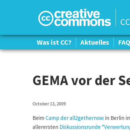
CC
Was ist CC?
Was ist CC?
Aktuelles
Aktuelles
FA
FA
GEMA vor der S
October 13, 2009
Beim
Camp der all2gethernow
in Berlin 
allerersten
Diskussionsrunde “Verwertung