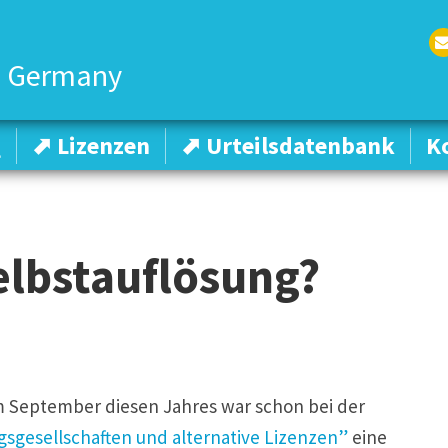
 Germany
Em
l
Q
Q
⬈ Lizenzen
⬈ Lizenzen
⬈ Urteilsdatenbank
⬈ Urteilsdatenbank
K
K
elbstauflösung?
im September diesen Jahres war schon bei der
sgesellschaften und alternative Lizenzen”
eine