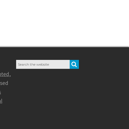
Search
SEARCH
for:
oted
,
nsed
s
l