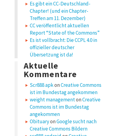
Es gibt ein CC-Deutschland-
Chapter! (und ein Chapter-
Treffen am 11. Dezember)
CC veröffentlicht aktuellen
Report “State of the Commons”
Es ist vollbracht: Die CCPL 4.0 in
offizieller deutscher
Übersetzung ist da!
Aktuelle
Kommentare
Scr888 apk
on
Creative Commons
ist im Bundestag angekommen
weight management
on
Creative
Commons ist im Bundestag
angekommen
Obituary
on
Google sucht nach
Creative Commons Bildern