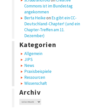
scr888 android
on
Creative
Commons ist im Bundestag
angekommen
Berta Heike
on
Es gibt ein CC-
Deutschland-Chapter! (und ein
Chapter-Treffen am 11.
Dezember)
Kategorien
Allgemein
JIPS
News
Praxisbeispiele
Ressourcen
Wissenschaft
Archiv
Archiv