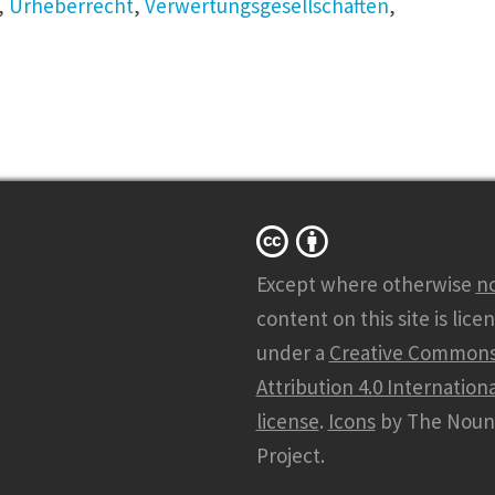
,
Urheberrecht
,
Verwertungsgesellschaften
,
Except where otherwise
n
content on this site is lice
under a
Creative Common
Attribution 4.0 Internationa
license
.
Icons
by The Noun
Project.