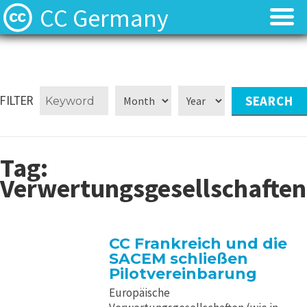
CC Germany
Was ist CC?
Was ist CC?
Aktuelles
Aktuelles
FILTER
FAQ
FAQ
Tag:
⬈ Lizenzen
⬈ Lizenzen
Verwertungsgesellschaften
⬈ Urteilsdatenbank
⬈ Urteilsdatenbank
Kontakt
Kontakt
CC Frankreich und die
SACEM schließen
Pilotvereinbarung
Europäische