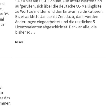
SA 3.0 hier auf CC-DE online. Alle Interessierten sind
und
aufgerufen, sich über die deutsche CC-Mailingliste
im
zu Wort zu melden und den Entwurf zu diskutieren.
he BY-
Bis etwa Mitte Januar ist Zeit dazu, dann werden
nal
Änderungen eingearbeitet und die restlichen 5
zur
Lizenzvarianten abgeschichtet. Dank an alle, die
bisher so …
NEWS
V-
ür
es das
nommen.