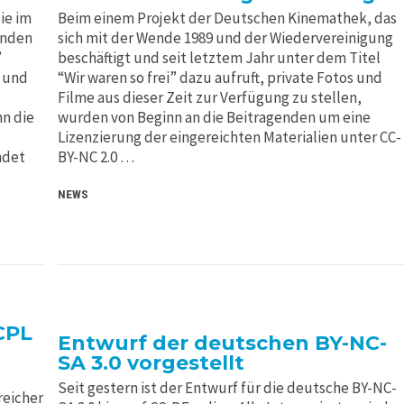
ie im
Beim einem Projekt der Deutschen Kinemathek, das
enden
sich mit der Wende 1989 und der Wiedervereinigung
”
beschäftigt und seit letztem Jahr unter dem Titel
l und
“Wir waren so frei” dazu aufruft, private Fotos und
Filme aus dieser Zeit zur Verfügung zu stellen,
nn die
wurden von Beginn an die Beitragenden um eine
Lizenzierung der eingereichten Materialien unter CC-
ndet
BY-NC 2.0 …
NEWS
CPL
Entwurf der deutschen BY-NC-
SA 3.0 vorgestellt
Seit gestern ist der Entwurf für die deutsche BY-NC-
reicher