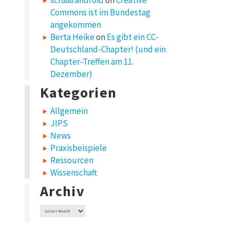
scr888 android
on
Creative
Commons ist im Bundestag
angekommen
Berta Heike
on
Es gibt ein CC-
Deutschland-Chapter! (und ein
Chapter-Treffen am 11.
Dezember)
Kategorien
Allgemein
JIPS
News
Praxisbeispiele
Ressourcen
Wissenschaft
Archiv
Archiv