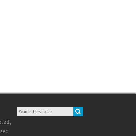
Search
SEARCH
for:
oted
,
nsed