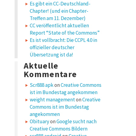
Es gibt ein CC-Deutschland-
Chapter! (und ein Chapter-
Treffen am 11. Dezember)
CC veröffentlicht aktuellen
Report “State of the Commons”
Es ist vollbracht: Die CCPL 4.0 in
offizieller deutscher
Übersetzung ist da!
Aktuelle
Kommentare
Scr888 apk
on
Creative Commons
ist im Bundestag angekommen
weight management
on
Creative
Commons ist im Bundestag
angekommen
Obituary
on
Google sucht nach
Creative Commons Bildern