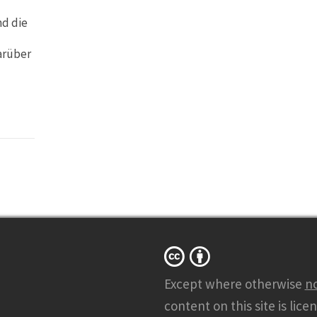
d die
arüber
Except where otherwise
n
content on this site is lice