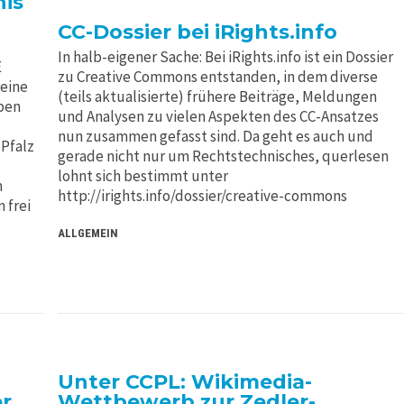
is
CC-Dossier bei iRights.info
In halb-eigener Sache: Bei iRights.info ist ein Dossier
E
zu Creative Commons entstanden, in dem diverse
 eine
(teils aktualisierte) frühere Beiträge, Meldungen
ben
und Analysen zu vielen Aspekten des CC-Ansatzes
nun zusammen gefasst sind. Da geht es auch und
Pfalz
gerade nicht nur um Rechtstechnisches, querlesen
lohnt sich bestimmt unter
m
http://irights.info/dossier/creative-commons
 frei
ALLGEMEIN
Unter CCPL: Wikimedia-
er
Wettbewerb zur Zedler-