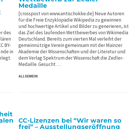
Medaille
t
[crosspost von www.antischokke.de] Neue Autoren
für die Freie Enzyklopädie Wikipedia zu gewinnen
und hochwertige Artikel und Bilder zu generieren, ist
r des
das Ziel des laufenden Wettbewerbes von Wikimedia
lären
Deutschland. Bereits zum vierten Mal verleiht der
CC BY-
gemeinnützige Verein gemeinsam mit der Mainzer
ünde in
Akademie der Wissenschaften und der Literatur und
elegt.
dem Verlag Spektrum der Wissenschaft die Zedler-
Medaille. Gesucht …
ALLGEMEIN
heit
talen
CC-Lizenzen bei “Wir waren so
frei” – Ausstellungseröffnung