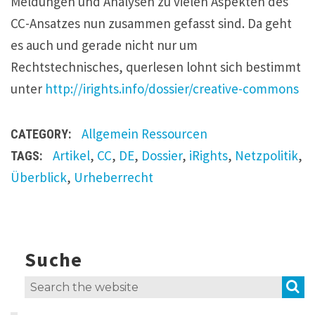
Meldungen und Analysen zu vielen Aspekten des
CC-Ansatzes nun zusammen gefasst sind. Da geht
es auch und gerade nicht nur um
Rechtstechnisches, querlesen lohnt sich bestimmt
unter
http://irights.info/dossier/creative-commons
Allgemein
Ressourcen
CATEGORY:
Artikel
,
CC
,
DE
,
Dossier
,
iRights
,
Netzpolitik
,
TAGS:
Überblick
,
Urheberrecht
Suche
S
Search
for: