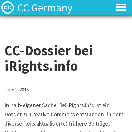
CC Germany
Was ist CC?
Was ist CC?
Aktuelles
Aktuelles
CC-Dossier bei
FAQ
FAQ
iRights.info
⬈ Lizenzen
⬈ Lizenzen
⬈ Urteilsdatenbank
⬈ Urteilsdatenbank
June 1, 2015
Kontakt
Kontakt
In halb-eigener Sache: Bei iRights.info ist ein
Dossier zu Creative Commons entstanden, in dem
diverse (teils aktualisierte) frühere Beiträge,