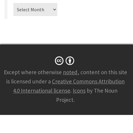
Archiv
Except where otherwise
noted
, content on this site
is licensed under a
Creative Commons Attribution
4.0 International license
.
Icons
by The Noun
Project.