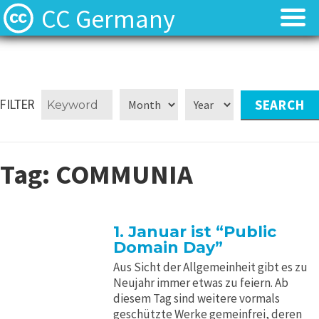
CC Germany
Was ist CC?
Was ist CC?
Aktuelles
Aktuelles
FILTER
FAQ
FAQ
Tag:
COMMUNIA
⬈ Lizenzen
⬈ Lizenzen
⬈ Urteilsdatenbank
⬈ Urteilsdatenbank
1. Januar ist “Public
Domain Day”
Kontakt
Kontakt
Aus Sicht der Allgemeinheit gibt es zu
Neujahr immer etwas zu feiern. Ab
diesem Tag sind weitere vormals
geschützte Werke gemeinfrei, deren