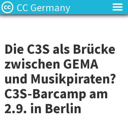
CC Germany
Was ist CC?
Was ist CC?
Aktuelles
Aktuelles
Die C3S als Brücke
FAQ
FAQ
zwischen GEMA
⬈ Lizenzen
⬈ Lizenzen
und Musikpiraten?
⬈ Urteilsdatenbank
⬈ Urteilsdatenbank
C3S-Barcamp am
Kontakt
Kontakt
2.9. in Berlin