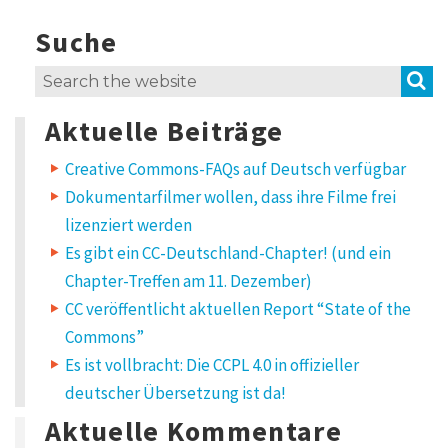
Suche
3
t
h
S
Search
o
for:
u
Aktuelle Beiträge
g
h
t
Creative Commons-FAQs auf Deutsch verfügbar
s
Dokumentarfilmer wollen, dass ihre Filme frei
o
n
lizenziert werden
“
Es gibt ein CC-Deutschland-Chapter! (und ein
D
i
Chapter-Treffen am 11. Dezember)
e
CC veröffentlicht aktuellen Report “State of the
C
3
Commons”
S
a
Es ist vollbracht: Die CCPL 4.0 in offizieller
l
deutscher Übersetzung ist da!
s
B
Aktuelle Kommentare
r