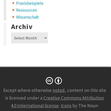
i
Praxisbeispiele
r
Ressourcen
a
t
Wissenschaft
e
n
Archiv
?
C
Archiv
3
S
-
B
a
r
c
a
m
p
a
m
Except where otherwise
noted
, content on this site
2
.
is licensed under a
Creative Commons Attribution
9
.
4.0 International license
.
Icons
by The Noun
i