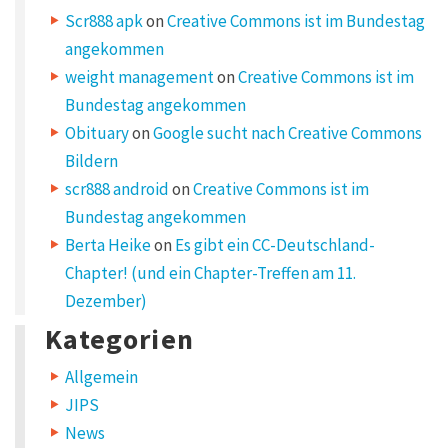
ü
Scr888 apk
on
Creative Commons ist im Bundestag
c
k
angekommen
e
weight management
on
Creative Commons ist im
z
w
Bundestag angekommen
i
s
Obituary
on
Google sucht nach Creative Commons
c
Bildern
h
e
scr888 android
on
Creative Commons ist im
n
Bundestag angekommen
G
E
Berta Heike
on
Es gibt ein CC-Deutschland-
M
Chapter! (und ein Chapter-Treffen am 11.
A
u
Dezember)
n
d
Kategorien
M
u
Allgemein
s
i
JIPS
k
News
p