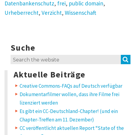
Datenbankenschutz
,
frei
,
public domain
,
Urheberrecht
,
Verzicht
,
Wissenschaft
Suche
1
4
t
S
Search
h
for:
o
Aktuelle Beiträge
u
g
h
Creative Commons-FAQs auf Deutsch verfügbar
t
Dokumentarfilmer wollen, dass ihre Filme frei
s
o
lizenziert werden
n
Es gibt ein CC-Deutschland-Chapter! (und ein
“
N
Chapter-Treffen am 11. Dezember)
e
CC veröffentlicht aktuellen Report “State of the
u
i