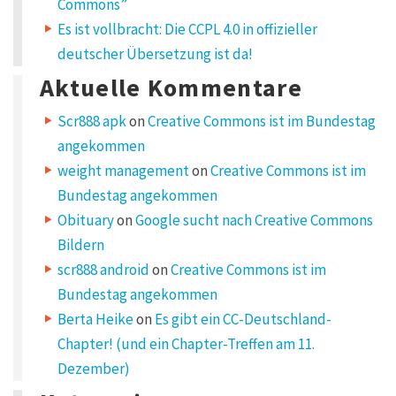
Commons”
m
P
Es ist vollbracht: Die CCPL 4.0 in offizieller
r
deutscher Übersetzung ist da!
o
g
Aktuelle Kommentare
r
a
Scr888 apk
on
Creative Commons ist im Bundestag
m
m
angekommen
:
weight management
on
Creative Commons ist im
C
C
Bundestag angekommen
0
”
Obituary
on
Google sucht nach Creative Commons
Bildern
scr888 android
on
Creative Commons ist im
P
Bundestag angekommen
i
Berta Heike
on
Es gibt ein CC-Deutschland-
n
Chapter! (und ein Chapter-Treffen am 11.
g
Dezember)
b