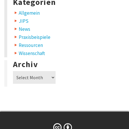
Kategorien
a
c
Allgemein
k
JIPS
:
News
N
Praxisbeispiele
e
Ressourcen
u
Wissenschaft
i
Archiv
m
Archiv
C
C
-
P
r
o
g