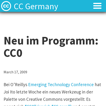
CC Germany
Was ist CC?
Was ist CC?
Aktuelles
Aktuelles
Neu im Programm:
FAQ
FAQ
CC0
⬈ Lizenzen
⬈ Lizenzen
⬈ Urteilsdatenbank
⬈ Urteilsdatenbank
March 17, 2009
Kontakt
Kontakt
Bei O’Reillys
Emerging Technology Conference
hat
Joi Ito letzte Woche ein neues Werkzeug in der
Palette von Creative Commons vorgestellt: Es