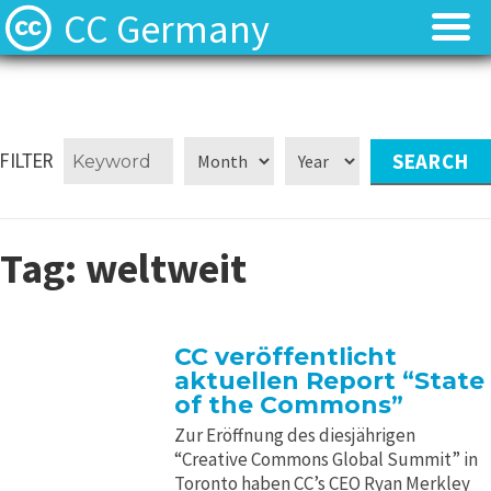
CC Germany
Was ist CC?
Was ist CC?
Aktuelles
Aktuelles
FILTER
FAQ
FAQ
Tag:
weltweit
⬈ Lizenzen
⬈ Lizenzen
⬈ Urteilsdatenbank
⬈ Urteilsdatenbank
CC veröffentlicht
aktuellen Report “State
Kontakt
Kontakt
of the Commons”
Zur Eröffnung des diesjährigen
“Creative Commons Global Summit” in
Toronto haben CC’s CEO Ryan Merkley