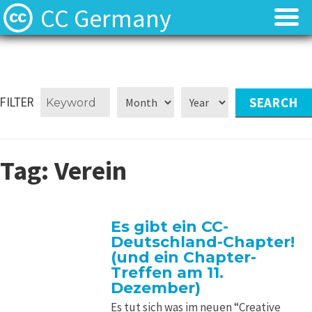
CC Germany
Was ist CC?
Was ist CC?
Aktuelles
Aktuelles
FILTER
FAQ
FAQ
Tag:
Verein
⬈ Lizenzen
⬈ Lizenzen
⬈ Urteilsdatenbank
⬈ Urteilsdatenbank
Es gibt ein CC-
Deutschland-Chapter!
Kontakt
Kontakt
(und ein Chapter-
Treffen am 11.
Dezember)
Es tut sich was im neuen “Creative