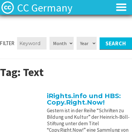
CC Germany
Was ist CC?
Was ist CC?
Aktuelles
Aktuelles
FILTER
FAQ
FAQ
Tag:
Text
⬈ Lizenzen
⬈ Lizenzen
⬈ Urteilsdatenbank
⬈ Urteilsdatenbank
iRights.info und HBS:
Copy.Right.Now!
Kontakt
Kontakt
Gestern ist in der Reihe “Schriften zu
Bildung und Kultur” der Heinrich-Böll-
Stiftung unter dem Titel
“Copy.Right.Now!” eine Sammlung von