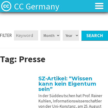
CC Germany
Was ist CC?
Was ist CC?
Aktuelles
Aktuelles
FILTER
FAQ
FAQ
Tag:
Presse
⬈ Lizenzen
⬈ Lizenzen
⬈ Urteilsdatenbank
⬈ Urteilsdatenbank
SZ-Artikel: “Wissen
kann kein Eigentum
Kontakt
Kontakt
sein”
In der Süddeutschen hat Prof. Rainer
Kuhlen, Informationswissenschaftler
von der Uni-Konstanz, am 25. August