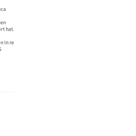
uca
u
ten
rt hat.
n In re
S
e