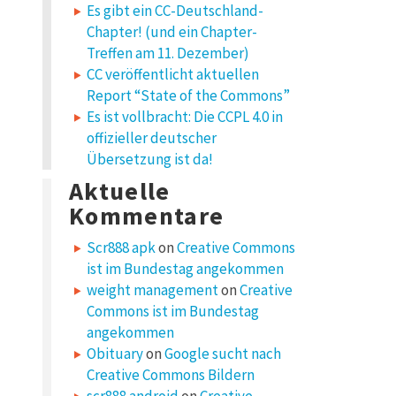
Es gibt ein CC-Deutschland-
Chapter! (und ein Chapter-
Treffen am 11. Dezember)
CC veröffentlicht aktuellen
Report “State of the Commons”
Es ist vollbracht: Die CCPL 4.0 in
offizieller deutscher
Übersetzung ist da!
Aktuelle
Kommentare
Scr888 apk
on
Creative Commons
ist im Bundestag angekommen
weight management
on
Creative
Commons ist im Bundestag
angekommen
Obituary
on
Google sucht nach
Creative Commons Bildern