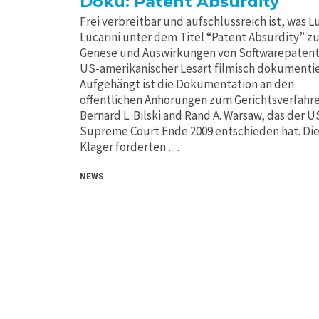
Doku: Patent Absurdity
Frei verbreitbar und aufschlussreich ist, was L
Lucarini unter dem Titel “Patent Absurdity” z
Genese und Auswirkungen von Softwarepaten
US-amerikanischer Lesart filmisch dokumentie
Aufgehängt ist die Dokumentation an den
öffentlichen Anhörungen zum Gerichtsverfahre
Bernard L. Bilski and Rand A. Warsaw, das der U
Supreme Court Ende 2009 entschieden hat. Di
Kläger forderten …
NEWS