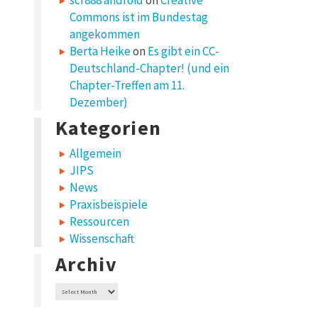
scr888 android
on
Creative
Commons ist im Bundestag
angekommen
Berta Heike
on
Es gibt ein CC-
Deutschland-Chapter! (und ein
Chapter-Treffen am 11.
Dezember)
Kategorien
Allgemein
JIPS
News
Praxisbeispiele
Ressourcen
Wissenschaft
Archiv
Archiv