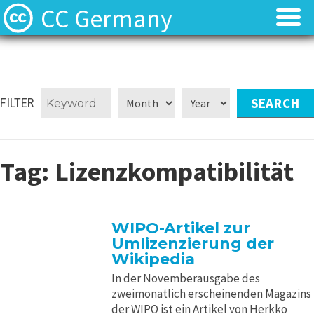
CC Germany
Was ist CC?
Was ist CC?
Aktuelles
Aktuelles
FILTER
FAQ
FAQ
Tag:
Lizenzkompatibilität
⬈ Lizenzen
⬈ Lizenzen
⬈ Urteilsdatenbank
⬈ Urteilsdatenbank
WIPO-Artikel zur
Umlizenzierung der
Kontakt
Kontakt
Wikipedia
In der Novemberausgabe des
zweimonatlich erscheinenden Magazins
der WIPO ist ein Artikel von Herkko