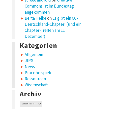
scr888 android
on
Creative
Commons ist im Bundestag
angekommen
Berta Heike
on
Es gibt ein CC-
Deutschland-Chapter! (und ein
Chapter-Treffen am 11.
Dezember)
Kategorien
Allgemein
JIPS
News
Praxisbeispiele
Ressourcen
Wissenschaft
Archiv
Archiv