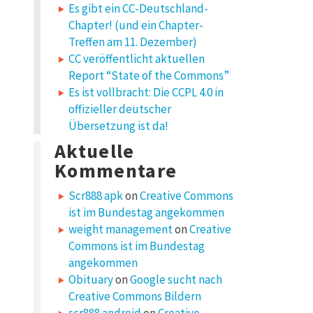
Es gibt ein CC-Deutschland-
Chapter! (und ein Chapter-
Treffen am 11. Dezember)
CC veröffentlicht aktuellen
Report “State of the Commons”
Es ist vollbracht: Die CCPL 4.0 in
offizieller deutscher
Übersetzung ist da!
Aktuelle
Kommentare
Scr888 apk
on
Creative Commons
ist im Bundestag angekommen
weight management
on
Creative
Commons ist im Bundestag
angekommen
Obituary
on
Google sucht nach
Creative Commons Bildern