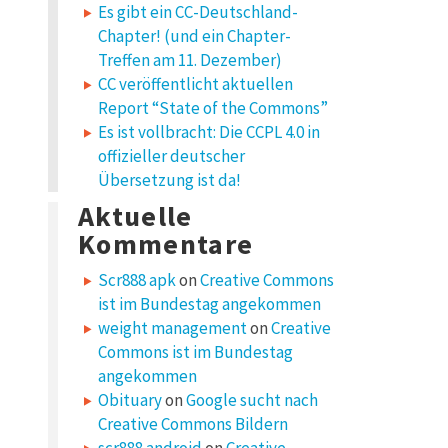
Es gibt ein CC-Deutschland-
Chapter! (und ein Chapter-
Treffen am 11. Dezember)
CC veröffentlicht aktuellen
Report “State of the Commons”
Es ist vollbracht: Die CCPL 4.0 in
offizieller deutscher
Übersetzung ist da!
Aktuelle
Kommentare
Scr888 apk
on
Creative Commons
ist im Bundestag angekommen
weight management
on
Creative
Commons ist im Bundestag
angekommen
Obituary
on
Google sucht nach
Creative Commons Bildern