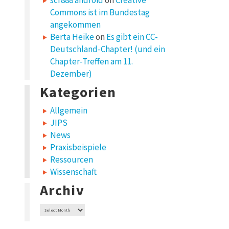
scr888 android
on
Creative
Commons ist im Bundestag
angekommen
Berta Heike
on
Es gibt ein CC-
Deutschland-Chapter! (und ein
Chapter-Treffen am 11.
Dezember)
Kategorien
Allgemein
JIPS
News
Praxisbeispiele
Ressourcen
Wissenschaft
Archiv
Archiv