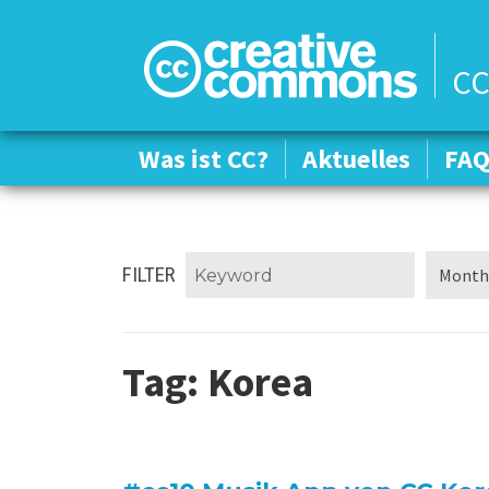
CC
Was ist CC?
Was ist CC?
Aktuelles
Aktuelles
FA
FA
FILTER
Tag:
Korea