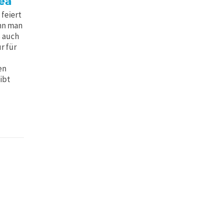
ea
feiert
ann man
s auch
r für
en
ibt