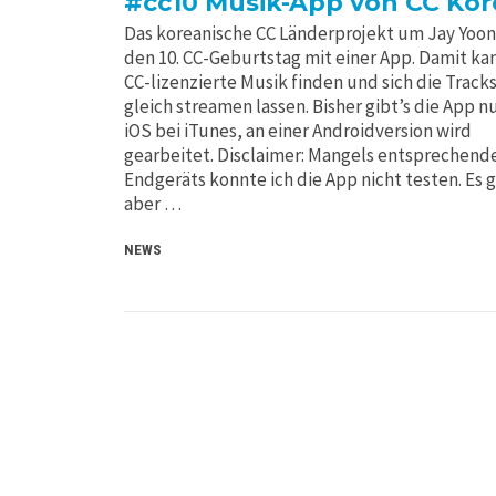
#cc10 Musik-App von CC Kor
Das koreanische CC Länderprojekt um Jay Yoon 
den 10. CC-Geburtstag mit einer App. Damit k
CC-lizenzierte Musik finden und sich die Track
gleich streamen lassen. Bisher gibt’s die App nu
iOS bei iTunes, an einer Androidversion wird
gearbeitet. Disclaimer: Mangels entsprechend
Endgeräts konnte ich die App nicht testen. Es g
aber …
NEWS