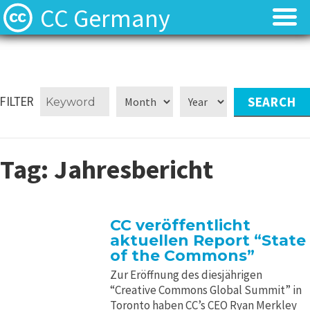
CC Germany
Was ist CC?
Was ist CC?
Aktuelles
Aktuelles
FILTER
FAQ
FAQ
Tag:
Jahresbericht
⬈ Lizenzen
⬈ Lizenzen
⬈ Urteilsdatenbank
⬈ Urteilsdatenbank
CC veröffentlicht
aktuellen Report “State
Kontakt
Kontakt
of the Commons”
Zur Eröffnung des diesjährigen
“Creative Commons Global Summit” in
Toronto haben CC’s CEO Ryan Merkley