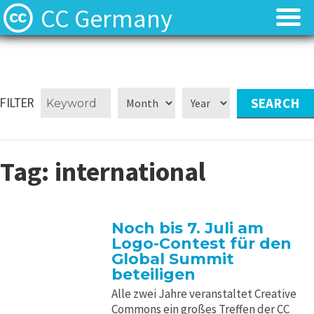
CC Germany
Was ist CC?
Was ist CC?
Aktuelles
Aktuelles
FILTER
FAQ
FAQ
Tag:
international
⬈ Lizenzen
⬈ Lizenzen
⬈ Urteilsdatenbank
⬈ Urteilsdatenbank
Noch bis 7. Juli am
Logo-Contest für den
Kontakt
Kontakt
Global Summit
beteiligen
Alle zwei Jahre veranstaltet Creative
Commons ein großes Treffen der CC