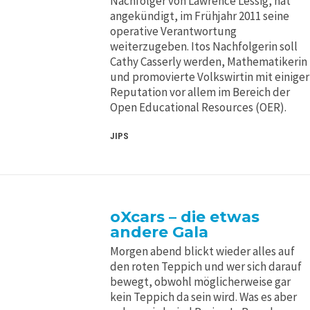
Nachfolger von Lawrence Lessig, hat
angekündigt, im Frühjahr 2011 seine
operative Verantwortung
weiterzugeben. Itos Nachfolgerin soll
Cathy Casserly werden, Mathematikerin
und promovierte Volkswirtin mit einiger
Reputation vor allem im Bereich der
Open Educational Resources (OER).
JIPS
oXcars – die etwas
andere Gala
Morgen abend blickt wieder alles auf
den roten Teppich und wer sich darauf
bewegt, obwohl möglicherweise gar
kein Teppich da sein wird. Was es aber