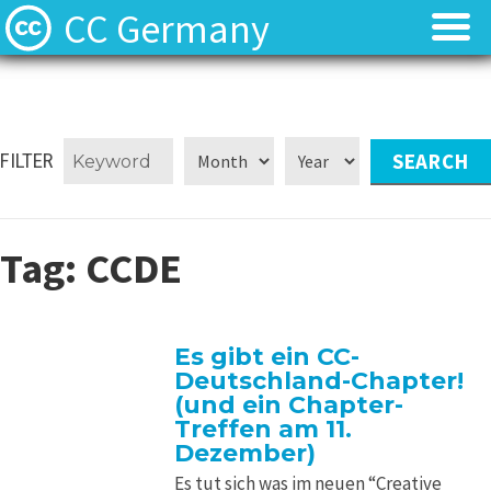
CC Germany
Was ist CC?
Was ist CC?
Aktuelles
Aktuelles
FILTER
FAQ
FAQ
Tag:
CCDE
⬈ Lizenzen
⬈ Lizenzen
⬈ Urteilsdatenbank
⬈ Urteilsdatenbank
Es gibt ein CC-
Deutschland-Chapter!
Kontakt
Kontakt
(und ein Chapter-
Treffen am 11.
Dezember)
Es tut sich was im neuen “Creative