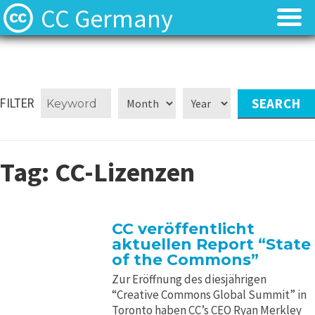
CC Germany
Was ist CC?
Was ist CC?
Aktuelles
Aktuelles
FILTER
FAQ
FAQ
Tag:
CC-Lizenzen
⬈ Lizenzen
⬈ Lizenzen
⬈ Urteilsdatenbank
⬈ Urteilsdatenbank
CC veröffentlicht
aktuellen Report “State
Kontakt
Kontakt
of the Commons”
Zur Eröffnung des diesjährigen
“Creative Commons Global Summit” in
Toronto haben CC’s CEO Ryan Merkley