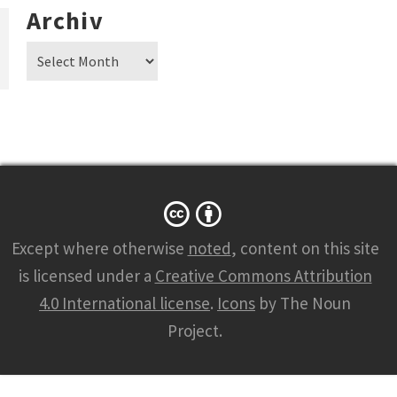
Archiv
Archiv
Except where otherwise
noted
, content on this site
is licensed under a
Creative Commons Attribution
4.0 International license
.
Icons
by The Noun
Project.