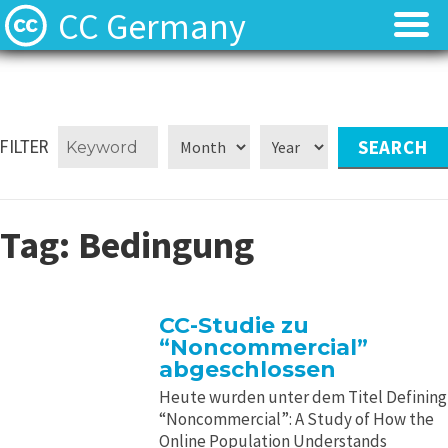
CC Germany
Was ist CC?
Was ist CC?
Aktuelles
Aktuelles
FILTER
FAQ
FAQ
Tag:
Bedingung
⬈ Lizenzen
⬈ Lizenzen
⬈ Urteilsdatenbank
⬈ Urteilsdatenbank
CC-Studie zu
“Noncommercial”
Kontakt
Kontakt
abgeschlossen
Heute wurden unter dem Titel Defining
“Noncommercial”: A Study of How the
Online Population Understands