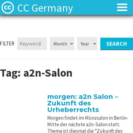
CC Germany
Was ist CC?
Was ist CC?
Aktuelles
Aktuelles
FILTER
FAQ
FAQ
Tag:
a2n-Salon
⬈ Lizenzen
⬈ Lizenzen
⬈ Urteilsdatenbank
⬈ Urteilsdatenbank
morgen: a2n Salon –
Zukunft des
Kontakt
Kontakt
Urheberrechts
Morgen findet im Münzsalon in Berlin-
Mitte der nächste a2n-Salon statt.
Thema ist diesmal die “Zukunft des