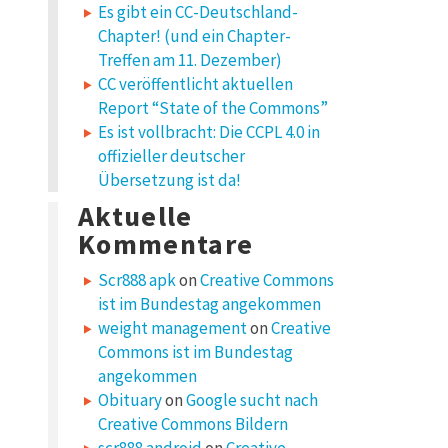
Es gibt ein CC-Deutschland-
Chapter! (und ein Chapter-
Treffen am 11. Dezember)
CC veröffentlicht aktuellen
Report “State of the Commons”
Es ist vollbracht: Die CCPL 4.0 in
offizieller deutscher
Übersetzung ist da!
Aktuelle
Kommentare
Scr888 apk
on
Creative Commons
ist im Bundestag angekommen
weight management
on
Creative
Commons ist im Bundestag
angekommen
Obituary
on
Google sucht nach
Creative Commons Bildern