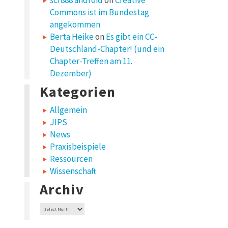
scr888 android
on
Creative
Commons ist im Bundestag
angekommen
Berta Heike
on
Es gibt ein CC-
Deutschland-Chapter! (und ein
Chapter-Treffen am 11.
Dezember)
Kategorien
Allgemein
JIPS
News
Praxisbeispiele
Ressourcen
Wissenschaft
Archiv
Archiv