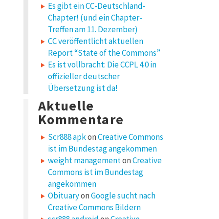
Es gibt ein CC-Deutschland-
Chapter! (und ein Chapter-
Treffen am 11. Dezember)
CC veröffentlicht aktuellen
Report “State of the Commons”
Es ist vollbracht: Die CCPL 4.0 in
offizieller deutscher
Übersetzung ist da!
Aktuelle
Kommentare
Scr888 apk
on
Creative Commons
ist im Bundestag angekommen
weight management
on
Creative
Commons ist im Bundestag
angekommen
Obituary
on
Google sucht nach
Creative Commons Bildern