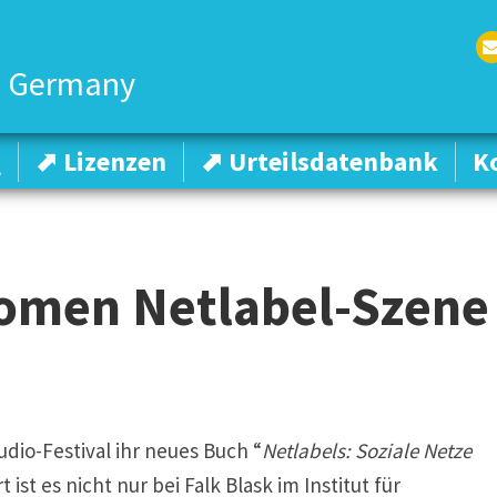
 Germany
Em
l
Q
Q
⬈ Lizenzen
⬈ Lizenzen
⬈ Urteilsdatenbank
⬈ Urteilsdatenbank
K
K
omen Netlabel-Szene
dio-Festival ihr neues Buch “
Netlabels: Soziale Netze
 ist es nicht nur bei Falk Blask im Institut für