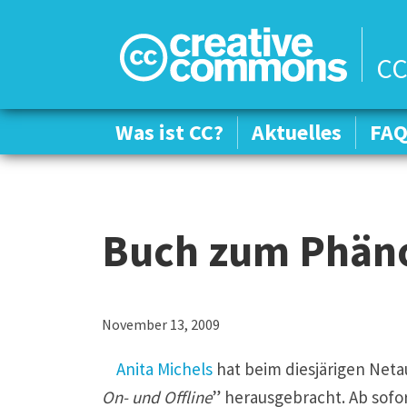
CC
Was ist CC?
Was ist CC?
Aktuelles
Aktuelles
FA
FA
Buch zum Phän
November 13, 2009
Anita Michels
hat beim diesjärigen Netau
On- und Offline
” herausgebracht. Ab sofort