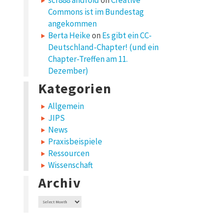
scr888 android
on
Creative
Commons ist im Bundestag
angekommen
Berta Heike
on
Es gibt ein CC-
Deutschland-Chapter! (und ein
Chapter-Treffen am 11.
Dezember)
Kategorien
Allgemein
JIPS
News
Praxisbeispiele
Ressourcen
Wissenschaft
Archiv
Archiv