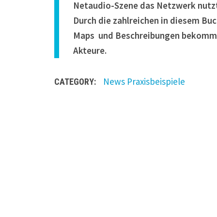
Netaudio-Szene das Netzwerk nutzt,
Durch die zahlreichen in diesem Bu
Maps und Beschreibungen bekommt de
Akteure.
News
Praxisbeispiele
CATEGORY:
L
e
a
v
e
a
R