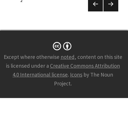
Posts
PAGE
2
navigation
PREVIO
NEXT
US
PAGE
PAGE
Except where otherwise
noted
, content on this site
is licensed under a
Creative Commons Attribution
4.0 International license
.
Icons
by The Noun
Project.