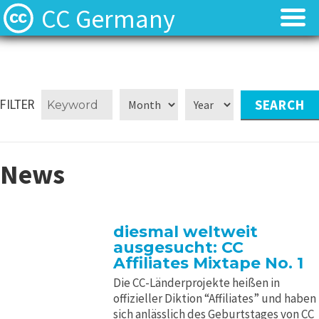
CC Germany
Was ist CC?
Was ist CC?
Aktuelles
Aktuelles
FILTER
FAQ
FAQ
News
⬈ Lizenzen
⬈ Lizenzen
⬈ Urteilsdatenbank
⬈ Urteilsdatenbank
diesmal weltweit
ausgesucht: CC
Kontakt
Kontakt
Affiliates Mixtape No. 1
Die CC-Länderprojekte heißen in
offizieller Diktion “Affiliates” und haben
sich anlässlich des Geburtstages von CC